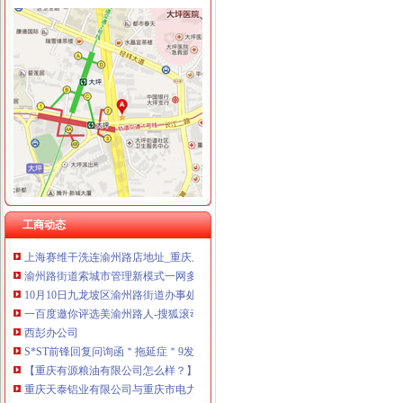
九龙坡周边
重庆广电网络九龙坡分公司附近酒店_重庆广电网络九龙坡分公司附近
重庆朝天门股票交易费用低是多少-重庆重庆九龙坡九龙坡周边重庆
九龙坡周边手机-九龙坡周边易登网
九龙坡周边的是什么况？-买房-房天下问答
杨家坪九龙坡附近姐妹-重庆妈妈帮-妈妈帮
渝州路办公司
重庆众创办公设备有限公司_重庆市_渝中区_企业在线
工商动态
上海赛维干洗连渝州路店地址_重庆上海赛维干洗连渝州路店地图_
渝州路街道索城市管理新模式一网多格将“六”解决在网格中_搜
10月10日九龙坡区渝州路街道办事处所需网络系统工程公开招标（14B
一百度邀你评选美渝州路人-搜狐滚动
西彭办公司
S*ST前锋回复问询函＂拖延症＂9发延期公告-财经新闻-中国网?
【重庆有源粮油有限公司怎么样？】-看准网
重庆天泰铝业有限公司与重庆市电力公司返还财产案-判裁案例-110网
西彭园区提前一个月完成全年主要经济指标-区县论坛-重庆论坛（bbs.