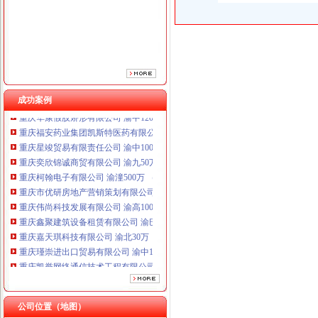
重庆柯翰电子有限公司 渝潼500万 （进出口权）
重庆市优研房地产营销策划有限公司
重庆伟尚科技发展有限公司 渝高100万 （工商注册）
重庆鑫聚建筑设备租赁有限公司 渝巴3万 （工商注册）
重庆嘉天琪科技有限公司 渝北30万 （工商注册）
重庆瑾崇进出口贸易有限公司 渝中100万 （进出口权）
重庆凯誉网络通信技术工程有限公司渝中分公司 （工商注册）
成功案例
重庆华康假肢矫形有限公司 渝中120万 （增资）
重庆福安药业集团凯斯特医药有限公司 渝新100万 （进出口权）
重庆星竣贸易有限责任公司 渝中100万 （进出口权）
重庆奕欣锦诚商贸有限公司 渝九50万 （工商注册）
重庆柯翰电子有限公司 渝潼500万 （进出口权）
重庆市优研房地产营销策划有限公司
重庆伟尚科技发展有限公司 渝高100万 （工商注册）
重庆鑫聚建筑设备租赁有限公司 渝巴3万 （工商注册）
重庆嘉天琪科技有限公司 渝北30万 （工商注册）
重庆瑾崇进出口贸易有限公司 渝中100万 （进出口权）
重庆凯誉网络通信技术工程有限公司渝中分公司 （工商注册）
重庆华康假肢矫形有限公司 渝中120万 （增资）
重庆福安药业集团凯斯特医药有限公司 渝新100万 （进出口权）
公司位置（地图）