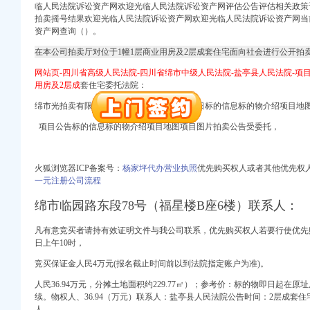
册）
临人民法院诉讼资产网欢迎光临人民法院诉讼资产网评估公告评估相关政策
）
拍卖摇号结果欢迎光临人民法院诉讼资产网欢迎光临人民法院诉讼资产网当
资产网查询（）。
注册）
在本公司拍卖厅对位于1幢1层商业用房及2层成套住宅面向社会进行公开拍
商注册）
网站页-四川省高级人民法院-四川省绵市中级人民法院-盐亭县人民法院-项
）
用房及2层成
套住宅委托法院：
出口权）
 （工商注册）
绵市光拍卖有限责任公司二0一六年十二月六日标的信息标的物介绍项目地图
）
项目公告标的信息标的物介绍项目地图项目图片拍卖公告受委托，
万 （进出口权）
口权）
册）
火狐浏览器ICP备案号：
杨家坪代办营业执照
优先购买权人或者其他优先权人
）
一元注册公司流程
绵市临园路东段78号（福星楼B座6楼）联系人：
注册）
商注册）
凡有意竞买者请持有效证明文件与我公司联系，优先购买
权人若要行
使优先
）
日上午10时，
出口权）
竞买保证金人民4万元(报名截止时间前以到法院指定账户为准)。
 （工商注册）
）
人民36.94万元，分摊土地面积约229.77㎡）；参考价：标的物即日起在
万 （进出口权）
续。物权人、36.94（万元）联系人：盐亭县人民法院公告时间：2层成套住宅建
人、