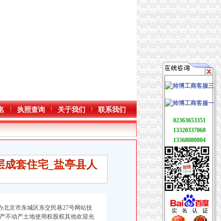
名
执照查询
关于我们
联系我们
02363653351
13320337068
13368080804
层成套住宅_盐亭县人
北京市东城区东交民巷27号网站技
产不动产土地使用权股权其他欢迎光