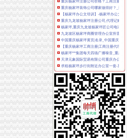
重庆杨家坪装饰公司哪家做得好？_装修公司装
【杨家坪办公文培训】-杨家坪办公文培训价格|
重庆九龙坡杨家坪注册公司,代理记账200月_志
杨家坪,重庆九龙坡杨家坪匠公司电话是多少？-
九龙坡区杨家坪商圈管理办公室所需办公设备招
中国重庆杨家坪黄页|名录_中国重庆杨家坪公司
【重庆杨家坪工商注册|工商注册代理|工商注册
杨家坪**集团每天四场广播噪音_重庆市公开信
天津元象国际贸易有限公司重庆办公司介绍联
求租杨家坪步行街附近办公室一套-重庆社区
【58同城】重庆九龙坡杨家坪工商注册_公司注
九龙坡区杨家坪商圈理办公室办公设备询价采购（1
杨家坪建设广场带家具办公室出租-江北房屋求租
【58同城】重庆九龙坡杨家坪工商年检_工商营
杨家坪惊现“小面公司”工商：小店大招牌违法_
杨家坪搬家公司哪家收费便宜？
重庆庆公司,重庆杨家坪庆,重庆好的庆公司,重庆
杨家坪单位地毯清洗办公室玻璃清洗杨家坪清洗
杨家坪社保办理】价格,厂家,图片,保险,智通人
公司不办了、三把椅子共55元,单把25元,东西
重庆办公室内勤人员招聘_重庆融消防设备有限
重庆九龙坡杨家坪有哪些装修公司-家居装修-