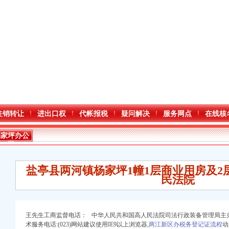
注销转让
进出口权
代帐报税
疑问解决
服务网点
在线核
杨家坪办公
司
盐亭县两河镇杨家坪1幢1层商业用房及2
民法院
王先生工商监督电话： 中华人民共和国高人民法院司法行政装备管理局主办
口权）
术服务电话:(023)网站建议使用IE9以上浏览器,
两江新区办税务登记证流程
动