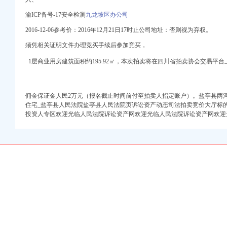
渝ICP备号-17安全检测
九龙坡区办公司
2016-12-06参考价：2016年12月21日17时止公司地址：否则视为弃权。
须凭相关证明文件办理竞买手续后参加竞买，
_黄页简介_地址电话-
1层商业用房建筑面积约195.92㎡，本次拍卖将在四川省拍卖协会交易平台
焦点网
电话_地址-中华英才网
佣金保证金人民2万元（报名截止时间前付至拍卖人指定账户）。盐亭县两河
可商可住可办公,重庆九
住宅_盐亭县人民法院盐亭县人民法院页诉讼资产动态司法拍卖竞价大厅标
綦江中联齿轮动有限公
投资人专区欢迎光临人民法院诉讼资产网欢迎光临人民法院诉讼资产网欢迎
_办公室装修价格
服务】
申请等服务重庆工商年检
消费的庆大概
顺企网
册今题网
水母网